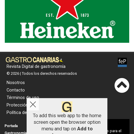
Revista Digital de gastronomía
© 2026 | Todos los derechos reservados
Nosotros
Contacto
Términos de uso
Protección de datos
Política de cookies
To add this web app to the home
screen open the browser option
Aviso sobre el Uso de cookies:
Portada
Actualidad
menu and tap on
Add to
Utilizamos cookies nuestras y de terceros para el
Gastronomía
Universo 'GastroCanalla'