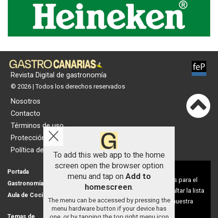
Revista Digital de gastronomía
© 2026 | Todos los derechos reservados
Nosotros
Contacto
Términos de uso
Protección de datos
Política de cookies
To add this web app to the home
screen open the browser option
Aviso sobre el Uso de cookies:
Portada
Actualidad
menu and tap on
Add to
Utilizamos cookies nuestras y de terceros para el
Gastronomía
Universo 'GastroCanalla'
homescreen
.
funcionamiento del digital. Puedes consultar la lista
Aula de Cocina
Hemeroteca
The menu can be accessed by pressing the
de cookies y como desconectarlas.
Ver nuestra
menu hardware button if your device has
Política de Privacidad y Cookies
one, or by tapping the top right menu icon
Temas de
Nosotros