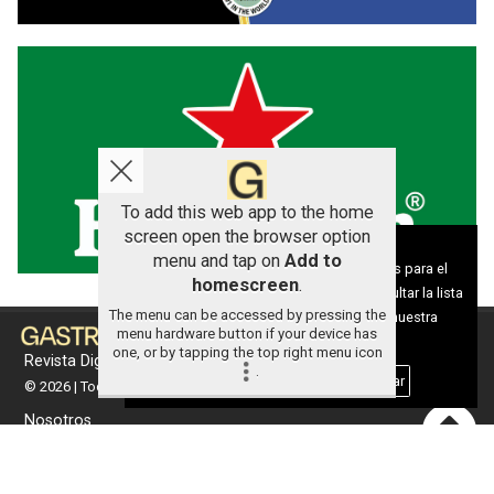
To add this web app to the home
screen open the browser option
Aviso sobre el Uso de cookies:
menu and tap on
Add to
Utilizamos cookies nuestras y de terceros para el
homescreen
.
funcionamiento del digital. Puedes consultar la lista
The menu can be accessed by pressing the
de cookies y como desconectarlas.
Ver nuestra
menu hardware button if your device has
Política de Privacidad y Cookies
one, or by tapping the top right menu icon
Revista Digital de gastronomía
.
Aceptar Cookies
Personalizar
© 2026 | Todos los derechos reservados
Nosotros
Contacto
Términos de uso