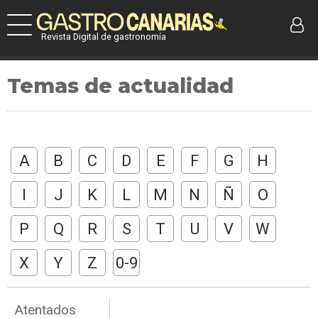
Revista Digital de gastronomía
Temas de actualidad
A
B
C
D
E
F
G
H
I
J
K
L
M
N
Ñ
O
P
Q
R
S
T
U
V
W
X
Y
Z
0-9
Atentados