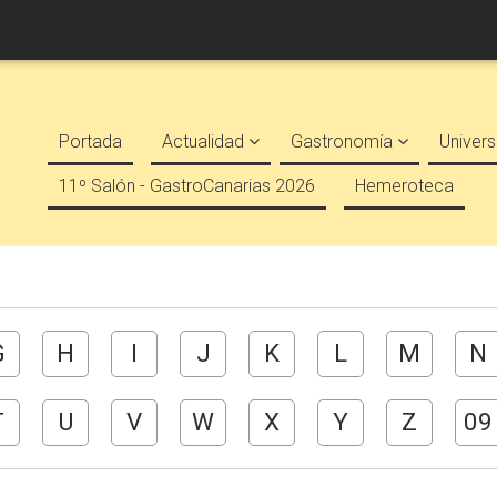
Portada
Actualidad
Gastronomía
Univers
11º Salón - GastroCanarias 2026
Hemeroteca
G
H
I
J
K
L
M
N
T
U
V
W
X
Y
Z
09