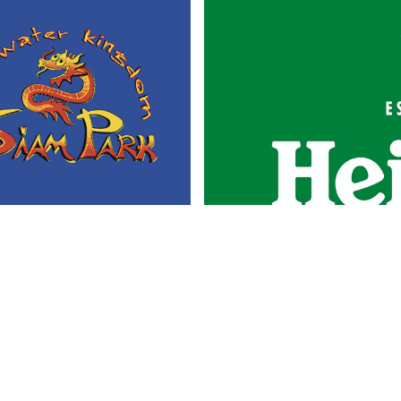
Portada
Actualidad
Gastronomía
Universo 'GastroCanalla'
Aula de Cocina
Hemeroteca
Temas de
Nosotros
actualidad
Publicidad