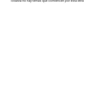
Todavía no hay temas que comiencen por esta letra