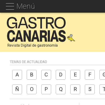
Menú
Revista Digital de gastronomía
TEMAS DE ACTUALIDAD
A
B
C
D
E
F
Ñ
O
P
Q
R
S