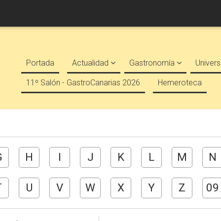
Portada
Actualidad
Gastronomía
Univers
11º Salón - GastroCanarias 2026
Hemeroteca
G
H
I
J
K
L
M
N
T
U
V
W
X
Y
Z
09