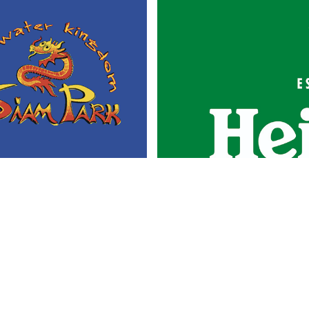
Portada
Actualidad
Gastronomía
Universo 'GastroCanalla'
Aula de Cocina
Hemeroteca
Temas de
Nosotros
actualidad
Publicidad