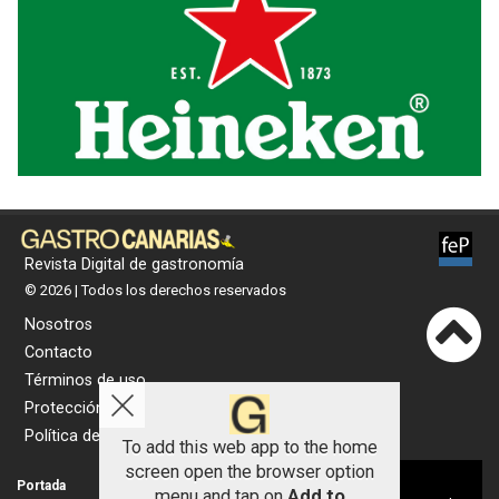
Revista Digital de gastronomía
© 2026 | Todos los derechos reservados
Nosotros
Contacto
Términos de uso
Protección de datos
Política de cookies
To add this web app to the home
screen open the browser option
Aviso sobre el Uso de cookies:
Portada
Actualidad
menu and tap on
Add to