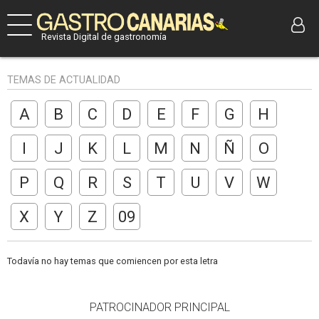
Revista Digital de gastronomía
TEMAS DE ACTUALIDAD
A
B
C
D
E
F
G
H
I
J
K
L
M
N
Ñ
O
P
Q
R
S
T
U
V
W
X
Y
Z
09
Todavía no hay temas que comiencen por esta letra
PATROCINADOR PRINCIPAL