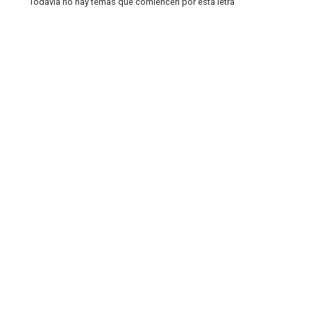
Todavía no hay temas que comiencen por esta letra