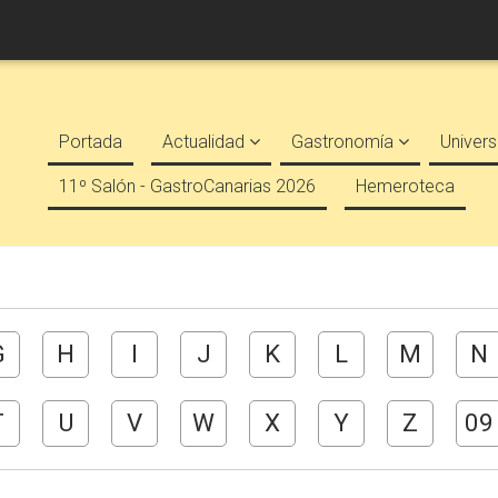
Portada
Actualidad
Gastronomía
Univers
11º Salón - GastroCanarias 2026
Hemeroteca
G
H
I
J
K
L
M
N
T
U
V
W
X
Y
Z
09