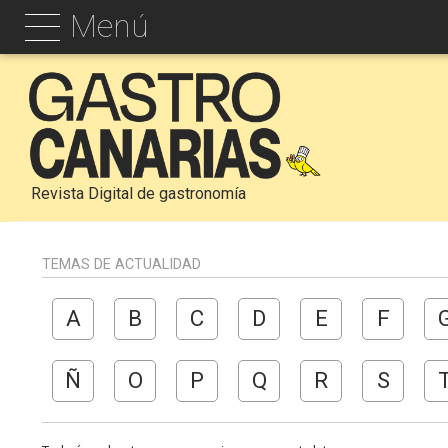
Menú
Revista Digital de gastronomía
TEMAS DE ACTUALIDAD
A
B
C
D
E
F
Ñ
O
P
Q
R
S