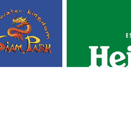
Portada
Actualidad
Gastronomía
Universo 'GastroCanalla'
Aula de Cocina
Hemeroteca
Temas de
Nosotros
actualidad
Publicidad