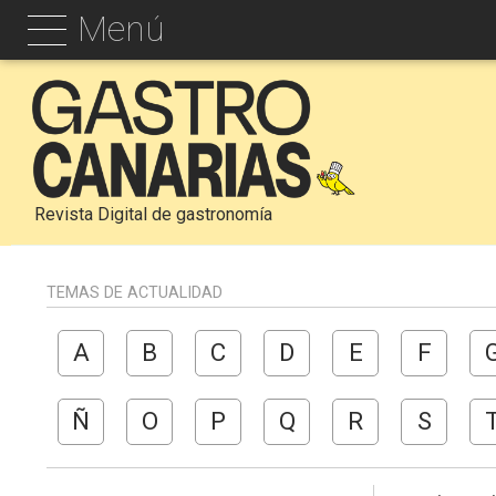
Menú
Revista Digital de gastronomía
TEMAS DE ACTUALIDAD
A
B
C
D
E
F
Ñ
O
P
Q
R
S