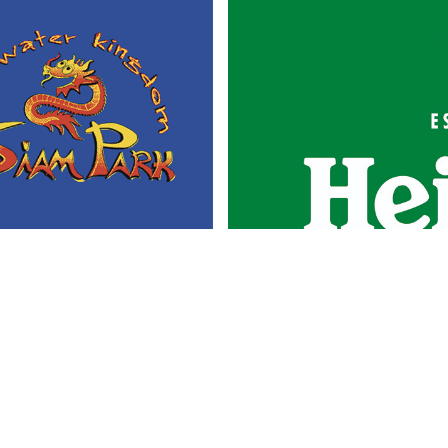
Portada
Actualidad
Gastronomía
Universo 'GastroCanalla'
Aula de Cocina
Hemeroteca
Temas de
Nosotros
actualidad
Publicidad