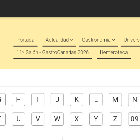
Portada
Actualidad
Gastronomía
Univers
11º Salón - GastroCanarias 2026
Hemeroteca
G
H
I
J
K
L
M
N
T
U
V
W
X
Y
Z
09