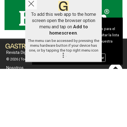
To add this web app to the home
screen open the browser option
Aviso sobre el Uso de cookies:
menu and tap on
Add to
Utilizamos cookies nuestras y de terceros para el
homescreen
.
funcionamiento del digital. Puedes consultar la lista
The menu can be accessed by pressing the
de cookies y como desconectarlas.
Ver nuestra
menu hardware button if your device has
Política de Privacidad y Cookies
one, or by tapping the top right menu icon
Revista Digital de gastronomía
.
Aceptar Cookies
Personalizar
© 2026 | Todos los derechos reservados
Nosotros
Contacto
Términos de uso
Protección de datos
Política de cookies
Portada
Actualidad
Gastronomía
Universo 'GastroCanalla'
Aula de Cocina
Hemeroteca