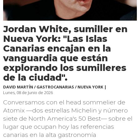
Jordan White, sumiller en
Nueva York: "Las Islas
Canarias encajan en la
vanguardia que están
explorando los sumilleres
de la ciudad".
DAVID MARTÍN / GASTROCANARIAS / NUEVA YORK |
Lunes, 08 de Junio de 2026
Conversamos con el head sommelier de
Atomix —dos estrellas Michelin y número
siete de North America's 50 Best— sobre el
lugar que ocupan hoy las referencias
canarias en la alta gastronomía