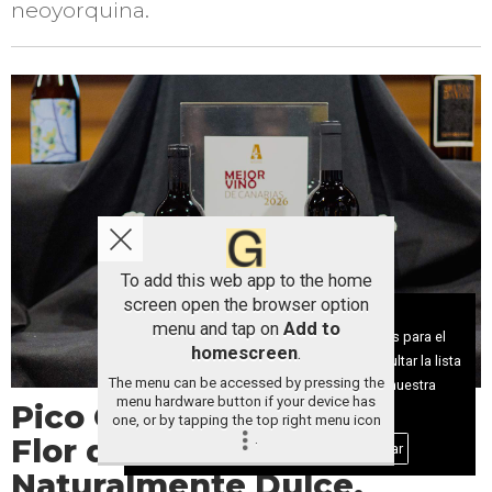
neoyorquina.
To add this web app to the home
screen open the browser option
Aviso sobre el Uso de cookies:
menu and tap on
Add to
Utilizamos cookies nuestras y de terceros para el
homescreen
.
funcionamiento del digital. Puedes consultar la lista
The menu can be accessed by pressing the
de cookies y como desconectarlas.
Ver nuestra
menu hardware button if your device has
Pico Cho Marcial Tinto y
Política de Privacidad y Cookies
one, or by tapping the top right menu icon
.
Flor de Chasna Blanco
Aceptar Cookies
Personalizar
Naturalmente Dulce,