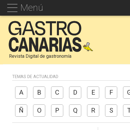
Menú
Revista Digital de gastronomía
TEMAS DE ACTUALIDAD
A
B
C
D
E
F
Ñ
O
P
Q
R
S