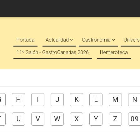
Portada
Actualidad
Gastronomía
Univers
11º Salón - GastroCanarias 2026
Hemeroteca
G
H
I
J
K
L
M
N
T
U
V
W
X
Y
Z
09