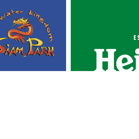
Portada
Actualidad
Gastronomía
Universo 'GastroCanalla'
Aula de Cocina
Hemeroteca
Temas de
Nosotros
actualidad
Publicidad