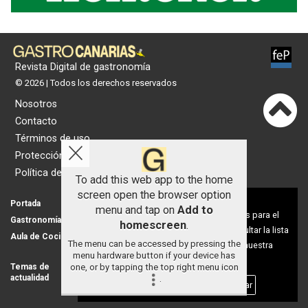
Revista Digital de gastronomía
© 2026 | Todos los derechos reservados
Nosotros
Contacto
Términos de uso
Protección de datos
Política de cookies
To add this web app to the home
screen open the browser option
Aviso sobre el Uso de cookies:
Portada
Actualidad
menu and tap on
Add to
Utilizamos cookies nuestras y de terceros para el
Gastronomía
Universo 'GastroCanalla'
homescreen
.
funcionamiento del digital. Puedes consultar la lista
Aula de Cocina
Hemeroteca
The menu can be accessed by pressing the
de cookies y como desconectarlas.
Ver nuestra
menu hardware button if your device has
Política de Privacidad y Cookies
one, or by tapping the top right menu icon
Temas de
Nosotros
actualidad
.
Publicidad
Aceptar Cookies
Personalizar