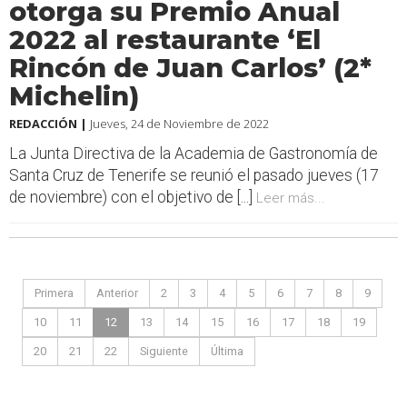
otorga su Premio Anual
2022 al restaurante ‘El
Rincón de Juan Carlos’ (2*
Michelin)
REDACCIÓN |
Jueves, 24 de Noviembre de 2022
La Junta Directiva de la Academia de Gastronomía de
Santa Cruz de Tenerife se reunió el pasado jueves (17
de noviembre) con el objetivo de [...]
Leer más...
Primera
Anterior
2
3
4
5
6
7
8
9
10
11
12
13
14
15
16
17
18
19
20
21
22
Siguiente
Última