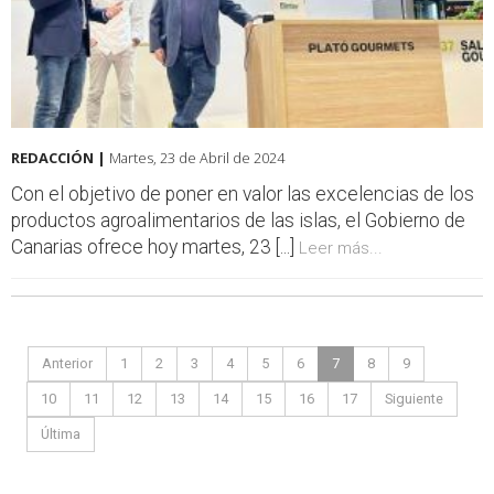
REDACCIÓN |
Martes, 23 de Abril de 2024
Con el objetivo de poner en valor las excelencias de los
productos agroalimentarios de las islas, el Gobierno de
Canarias ofrece hoy martes, 23 [...]
Leer más...
Anterior
1
2
3
4
5
6
7
8
9
10
11
12
13
14
15
16
17
Siguiente
Última