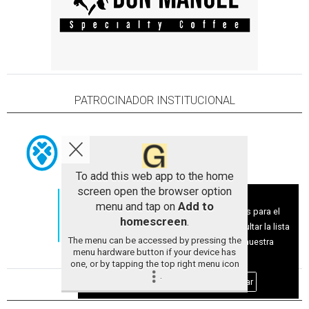
PATROCINADOR INSTITUCIONAL
To add this web app to the home
screen open the browser option
Aviso sobre el Uso de cookies:
menu and tap on
Add to
Utilizamos cookies nuestras y de terceros para el
homescreen
.
funcionamiento del digital. Puedes consultar la lista
The menu can be accessed by pressing the
de cookies y como desconectarlas.
Ver nuestra
menu hardware button if your device has
Política de Privacidad y Cookies
one, or by tapping the top right menu icon
.
Aceptar Cookies
Personalizar
PATROCINIO EMPRESARIAL