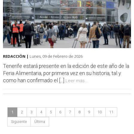
REDACCIÓN |
Lunes, 09 de Febrero de 2026
Tenerife estará presente en la edición de este año de la
Feria Alimentaria, por primera vez en su historia, tal y
como han confirmado el [...]
Leer más...
1
2
3
4
5
6
7
8
9
10
11
Siguiente
Última