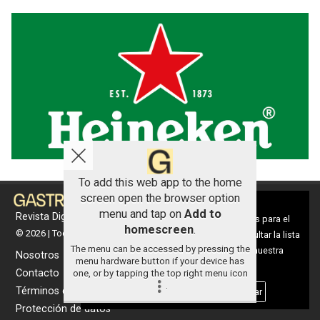
To add this web app to the home
screen open the browser option
Aviso sobre el Uso de cookies:
menu and tap on
Add to
Revista Digital de gastronomía
Utilizamos cookies nuestras y de terceros para el
homescreen
.
© 2026 | Todos los derechos reservados
funcionamiento del digital. Puedes consultar la lista
The menu can be accessed by pressing the
de cookies y como desconectarlas.
Ver nuestra
Nosotros
menu hardware button if your device has
Política de Privacidad y Cookies
Contacto
one, or by tapping the top right menu icon
.
Términos de uso
Aceptar Cookies
Personalizar
Protección de datos