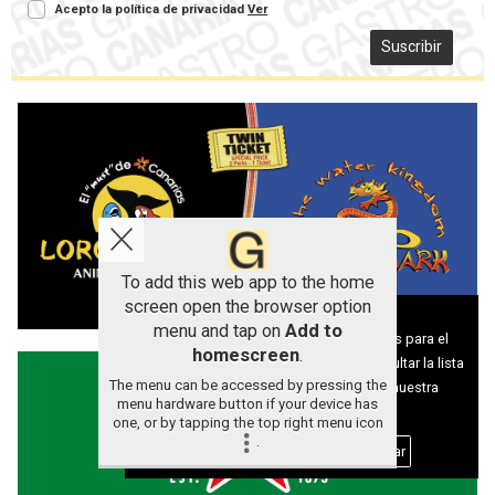
Acepto la política de privacidad
Ver
Suscribir
To add this web app to the home
screen open the browser option
Aviso sobre el Uso de cookies:
menu and tap on
Add to
Utilizamos cookies nuestras y de terceros para el
homescreen
.
funcionamiento del digital. Puedes consultar la lista
The menu can be accessed by pressing the
de cookies y como desconectarlas.
Ver nuestra
menu hardware button if your device has
Política de Privacidad y Cookies
one, or by tapping the top right menu icon
.
Aceptar Cookies
Personalizar