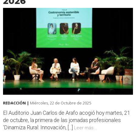
2026
REDACCIÓN |
Miércoles, 22 de Octubre de 2025
El Auditorio Juan Carlos de Arafo acogió hoy martes, 21
de octubre, la primera de las jornadas profesionales
‘Dinamiza Rural: Innovación, [...]
Leer más...