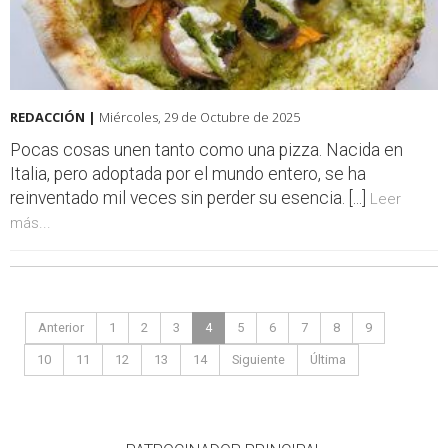
REDACCIÓN |
Miércoles, 29 de Octubre de 2025
Pocas cosas unen tanto como una pizza. Nacida en
Italia, pero adoptada por el mundo entero, se ha
reinventado mil veces sin perder su esencia. [...]
Leer
más...
Anterior
1
2
3
4
5
6
7
8
9
10
11
12
13
14
Siguiente
Última