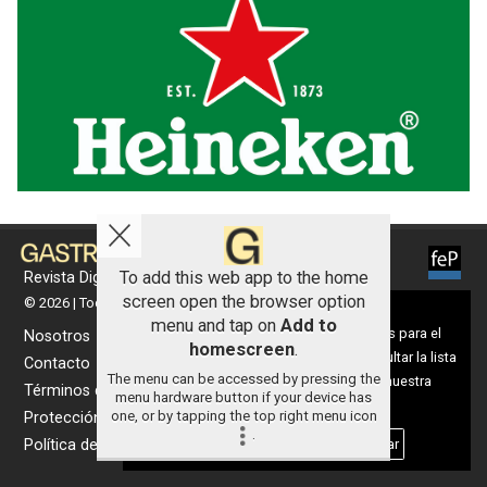
To add this web app to the home
Revista Digital de gastronomía
screen open the browser option
© 2026 | Todos los derechos reservados
Aviso sobre el Uso de cookies:
menu and tap on
Add to
Utilizamos cookies nuestras y de terceros para el
Nosotros
homescreen
.
funcionamiento del digital. Puedes consultar la lista
Contacto
The menu can be accessed by pressing the
de cookies y como desconectarlas.
Ver nuestra
Términos de uso
menu hardware button if your device has
Política de Privacidad y Cookies
one, or by tapping the top right menu icon
Protección de datos
.
Aceptar Cookies
Personalizar
Política de cookies