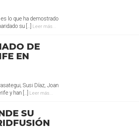
so es lo que ha demostrado
idado su [...]
Leer más...
NADO DE
IFE EN
asategui, Susi Díaz, Joan
fe y han [...]
Leer más...
NDE SU
RIDFUSIÓN