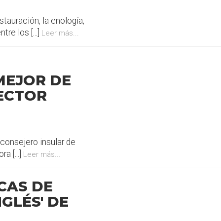
stauración, la enología,
re los [...]
Leer más...
MEJOR DE
ECTOR
 consejero insular de
a [...]
Leer más...
CAS DE
GLÉS' DE