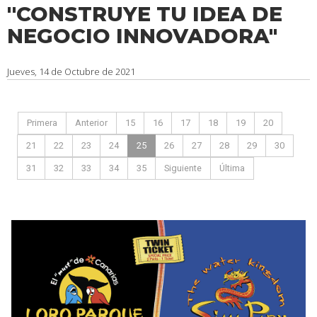
''CONSTRUYE TU IDEA DE
NEGOCIO INNOVADORA"
Jueves, 14 de Octubre de 2021
Primera
Anterior
15
16
17
18
19
20
21
22
23
24
25
26
27
28
29
30
31
32
33
34
35
Siguiente
Última