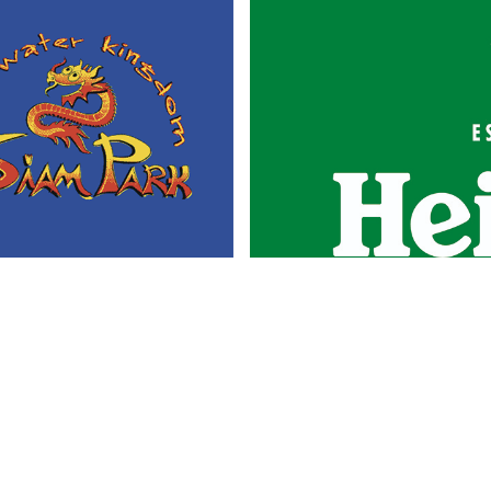
Portada
Actualidad
Gastronomía
Universo 'GastroCanalla'
Aula de Cocina
Hemeroteca
Temas de
Nosotros
actualidad
Publicidad