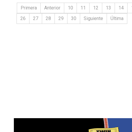
Primera
Anterior
10
11
12
13
14
26
27
28
29
30
Siguiente
Última