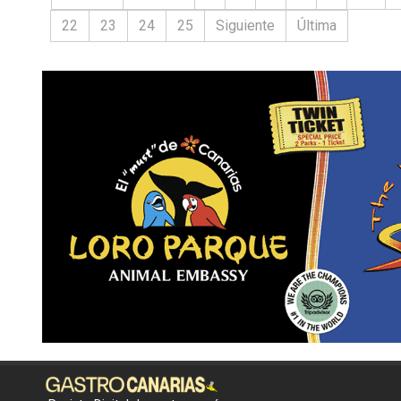
22
23
24
25
Siguiente
Última