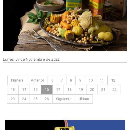
Lunes, 07 de Noviembre de 2022
Primera
Anterior
6
7
8
9
10
11
12
13
14
15
16
17
18
19
20
21
22
23
24
25
26
Siguiente
Última