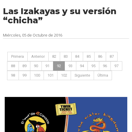
Las Izakayas y su versión
“chicha”
Miércoles, 05 de Octubre de 2016
Primera
Anterior
82
83
84
85
86
87
88
89
90
91
92
93
94
95
96
97
98
99
100
101
102
Siguiente
Última