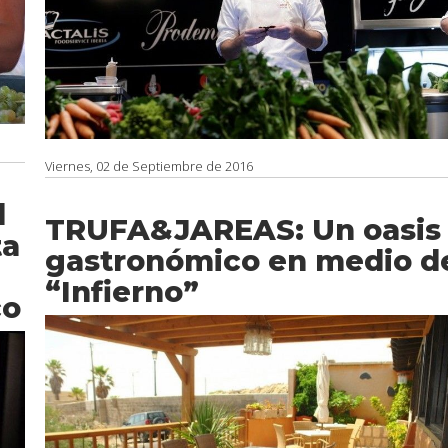
Viernes, 02 de Septiembre de 2016
l
TRUFA&JAREAS: Un oasis
ta
gastronómico en medio d
“Infierno”
co