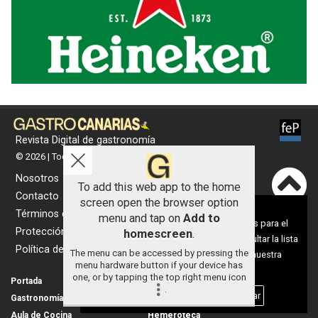
Revista Digital de gastronomía
© 2026 | Todos los derechos reservados
Nosotros
To add this web app to the home
Contacto
screen open the browser option
Aviso sobre el Uso de cookies:
Términos de uso
menu and tap on
Add to
Utilizamos cookies nuestras y de terceros para el
Protección de datos
homescreen
.
funcionamiento del digital. Puedes consultar la lista
Política de cookies
The menu can be accessed by pressing the
de cookies y como desconectarlas.
Ver nuestra
menu hardware button if your device has
Política de Privacidad y Cookies
one, or by tapping the top right menu icon
Portada
Actualidad
.
Aceptar Cookies
Personalizar
Gastronomía
Universo 'GastroCanalla'
Aula de Cocina
Hemeroteca