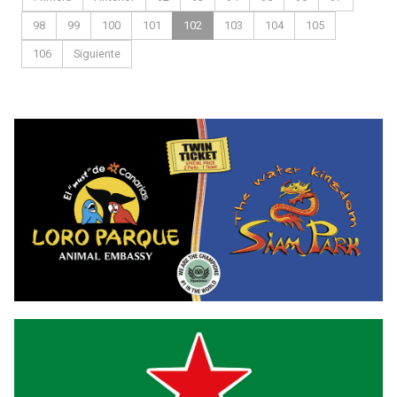
98
99
100
101
102
103
104
105
106
Siguiente