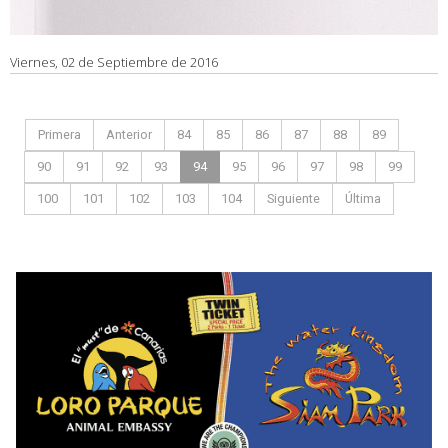
Viernes, 02 de Septiembre de 2016
Primera
Anterior
84
85
86
87
88
89
90
91
92
93
94
95
96
97
98
99
100
101
102
103
104
Siguiente
Última