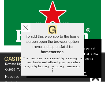
To add this web app to the home
screen open the browser option
Aviso sobre el Uso de cookies:
menu and tap on
Add to
Utilizamos cookies nuestras y de terceros para el
homescreen
.
funcionamiento del digital. Puedes consultar la lista
The menu can be accessed by pressing the
de cookies y como desconectarlas.
Ver nuestra
menu hardware button if your device has
Revista Digital de gastronomía
Política de Privacidad y Cookies
one, or by tapping the top right menu icon
© 2026 | Todos los derechos reservados
.
Aceptar Cookies
Personalizar
Nosotros
Contacto
Términos de uso
Protección de datos
Política de cookies