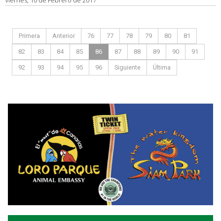
Viernes, 10 de Febrero de 2017
Primera
Anterior
76
77
78
79
80
81
82
83
84
85
86
87
88
89
90
91
92
93
94
95
96
Siguiente
Última