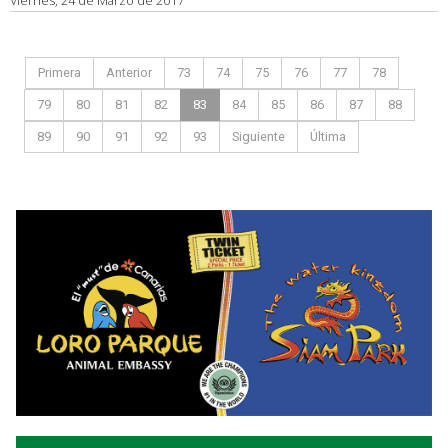
Viernes, 24 de Marzo de 2017
Primera
Anterior
73
74
75
76
77
78
79
80
81
82
83
84
85
86
87
88
89
90
91
92
93
Siguiente
Última