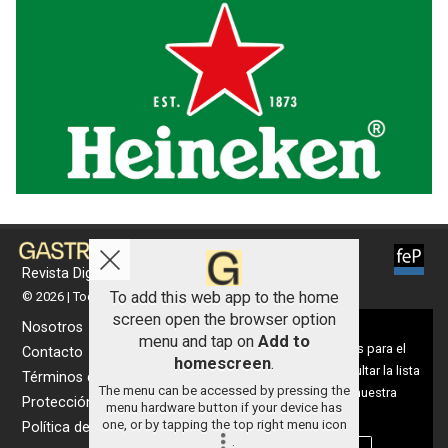
Revista Digital de gastronomía
To add this web app to the home
© 2026 | Todos los derechos reservados
screen open the browser option
Nosotros
Aviso sobre el Uso de cookies:
menu and tap on
Add to
Utilizamos cookies nuestras y de terceros para el
Contacto
homescreen
.
funcionamiento del digital. Puedes consultar la lista
Términos de uso
The menu can be accessed by pressing the
de cookies y como desconectarlas.
Ver nuestra
Protección de datos
menu hardware button if your device has
Política de Privacidad y Cookies
one, or by tapping the top right menu icon
Política de cookies
.