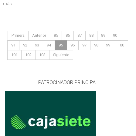
más...
Primera
Anterior
85
86
87
88
89
90
91
92
93
94
95
96
97
98
99
100
101
102
103
Siguiente
PATROCINADOR PRINCIPAL