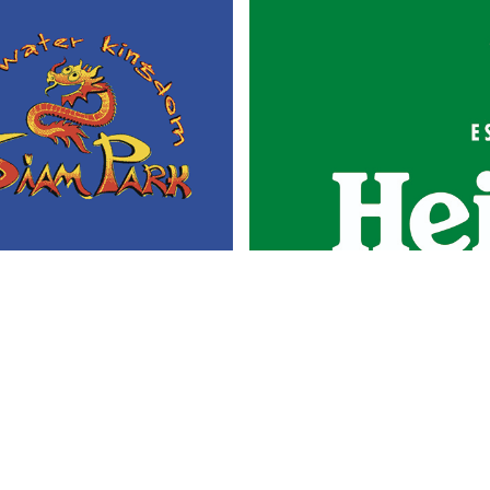
Portada
Actualidad
Gastronomía
Universo 'GastroCanalla'
Aula de Cocina
Hemeroteca
Temas de
Nosotros
actualidad
Publicidad