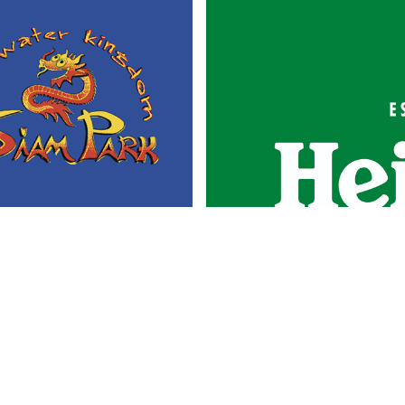
Portada
Actualidad
Gastronomía
Universo 'GastroCanalla'
Aula de Cocina
Hemeroteca
Temas de
Nosotros
actualidad
Publicidad