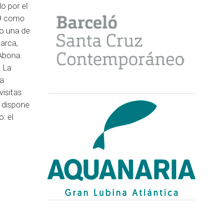
o por el
89 como
mo una de
arca,
 Abona.
. La
la
visitas
, dispone
: el