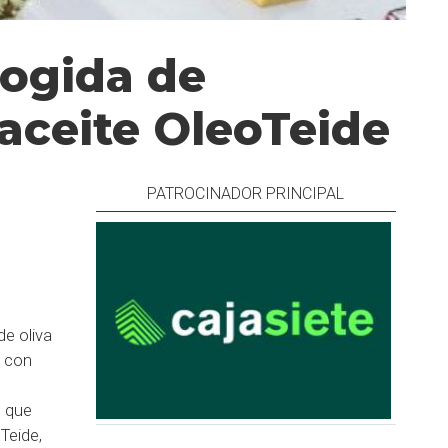
ogida de
 aceite OleoTeide
PATROCINADOR PRINCIPAL
e oliva
o con
n que
Teide,