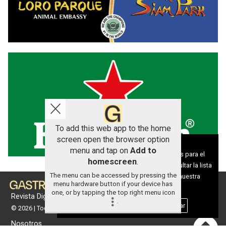
To add this web app to the home
screen open the browser option
Aviso sobre el Uso de cookies:
menu and tap on
Add to
Utilizamos cookies nuestras y de terceros para el
homescreen
.
funcionamiento del digital. Puedes consultar la lista
The menu can be accessed by pressing the
de cookies y como desconectarlas.
Ver nuestra
menu hardware button if your device has
Política de Privacidad y Cookies
one, or by tapping the top right menu icon
Revista Digital de gastronomía
.
Aceptar Cookies
Personalizar
© 2026 | Todos los derechos reservados
Nosotros