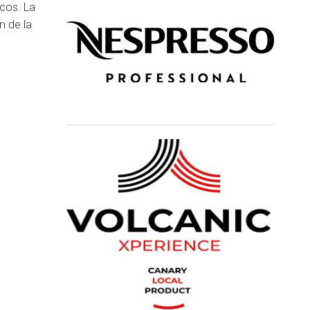
icos. La
n de la