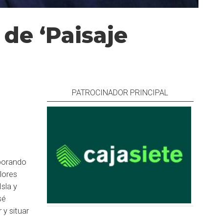
de ‘Paisaje
PATROCINADOR PRINCIPAL
aborando
lores
Isla y
sé
 y situar