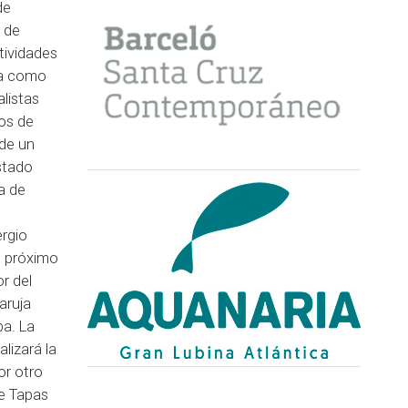
de
s de
tividades
sla como
alistas
nos de
 de un
stado
a de
ergio
l próximo
or del
aruja
a. La
lizará la
or otro
de Tapas