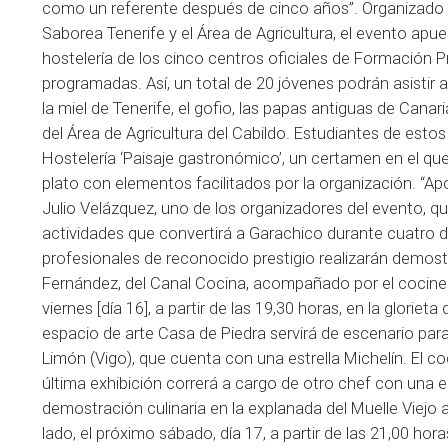
como un referente después de cinco años”. Organizado p
Saborea Tenerife y el Área de Agricultura, el evento apue
hostelería de los cinco centros oficiales de Formación Pr
programadas. Así, un total de 20 jóvenes podrán asistir 
la miel de Tenerife, el gofio, las papas antiguas de Canar
del Área de Agricultura del Cabildo. Estudiantes de est
Hostelería ‘Paisaje gastronómico’, un certamen en el qu
plato con elementos facilitados por la organización. “
Julio Velázquez, uno de los organizadores del evento, 
actividades que convertirá a Garachico durante cuatro dí
profesionales de reconocido prestigio realizarán demostr
Fernández, del Canal Cocina, acompañado por el cocinero 
viernes [día 16], a partir de las 19,30 horas, en la glorieta
espacio de arte Casa de Piedra servirá de escenario par
Limón (Vigo), que cuenta con una estrella Michelín. El 
última exhibición correrá a cargo de otro chef con una est
demostración culinaria en la explanada del Muelle Viej
lado, el próximo sábado, día 17, a partir de las 21,00 ho