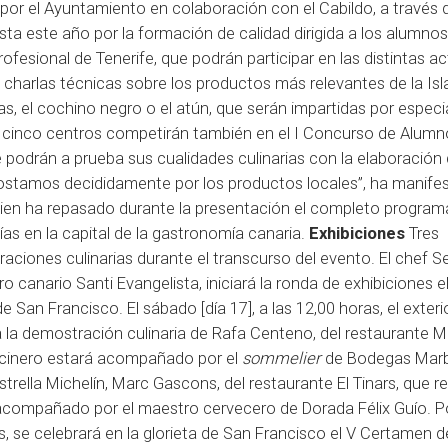
or el Ayuntamiento en colaboración con el Cabildo, a través 
sta este año por la formación de calidad dirigida a los alumno
ofesional de Tenerife, que podrán participar en las distintas ac
a charlas técnicas sobre los productos más relevantes de la I
ias, el cochino negro o el atún, que serán impartidas por especi
os cinco centros competirán también en el I Concurso de Alum
e podrán a prueba sus cualidades culinarias con la elaboración
Apostamos decididamente por los productos locales”, ha manife
quien ha repasado durante la presentación el completo program
as en la capital de la gastronomía canaria.
Exhibiciones
Tres
aciones culinarias durante el transcurso del evento. El chef S
canario Santi Evangelista, iniciará la ronda de exhibiciones e
 de San Francisco. El sábado [día 17], a las 12,00 horas, el exteri
a la demostración culinaria de Rafa Centeno, del restaurante M
cocinero estará acompañado por el
sommelier
de Bodegas Marb
rella Michelín, Marc Gascons, del restaurante El Tinars, que rea
o acompañado por el maestro cervecero de Dorada Félix Guío. P
ras, se celebrará en la glorieta de San Francisco el V Certamen 