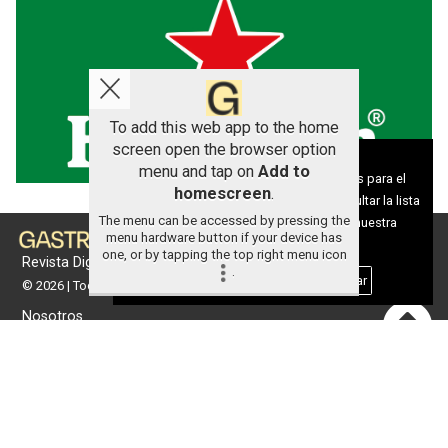
To add this web app to the home
screen open the browser option
Aviso sobre el Uso de cookies:
menu and tap on
Add to
Utilizamos cookies nuestras y de terceros para el
homescreen
.
funcionamiento del digital. Puedes consultar la lista
The menu can be accessed by pressing the
de cookies y como desconectarlas.
Ver nuestra
menu hardware button if your device has
Política de Privacidad y Cookies
one, or by tapping the top right menu icon
Revista Digital de gastronomía
.
Aceptar Cookies
Personalizar
© 2026 | Todos los derechos reservados
Nosotros
Contacto
Términos de uso
Protección de datos
Política de cookies