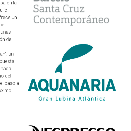
asa en la
ulio
frece un
que
 unas
ión de
n
an”, un
apuesta
e nada
ho del
e, paso a
róximo