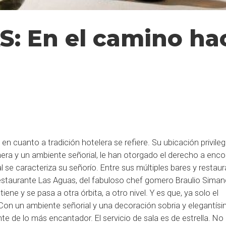
 En el camino haci
n cuanto a tradición hotelera se refiere. Su ubicación privilegi
mera y un ambiente señorial, le han otorgado el derecho a enco
 se caracteriza su señorío. Entre sus múltiples bares y restaur
l restaurante Las Aguas, del fabuloso chef gomero Braulio Siman
ne y se pasa a otra órbita, a otro nivel. Y es que, ya solo el
Con un ambiente señorial y una decoración sobria y elegantísi
nte de lo más encantador. El servicio de sala es de estrella. N