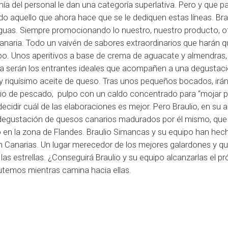
nía del personal le dan una categoría superlativa. Pero y que p
do aquello que ahora hace que se le dediquen estas líneas. Bra
guas. Siempre promocionando lo nuestro, nuestro producto, o
naria. Todo un vaivén de sabores extraordinarios que harán 
. Unos aperitivos a base de crema de aguacate y almendras,
la serán los entrantes ideales que acompañen a una degustac
 y riquísimo aceite de queso. Tras unos pequeños bocados, irá
cio de pescado, pulpo con un caldo concentrado para “mojar p
decidir cuál de las elaboraciones es mejor. Pero Braulio, en su 
a degustación de quesos canarios madurados por él mismo, qu
 o en la zona de Flandes. Braulio Simancas y su equipo han hec
n Canarias. Un lugar merecedor de los mejores galardones y qu
as estrellas. ¿Conseguirá Braulio y su equipo alcanzarlas el p
utemos mientras camina hacia ellas.