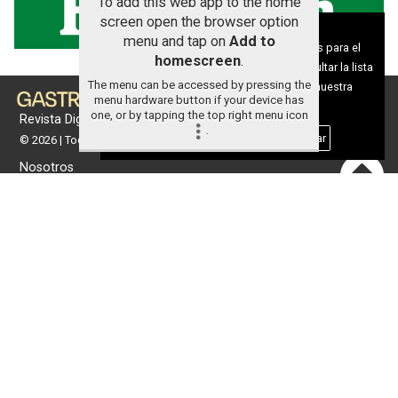
To add this web app to the home
screen open the browser option
Aviso sobre el Uso de cookies:
menu and tap on
Add to
Utilizamos cookies nuestras y de terceros para el
homescreen
.
funcionamiento del digital. Puedes consultar la lista
The menu can be accessed by pressing the
de cookies y como desconectarlas.
Ver nuestra
menu hardware button if your device has
Política de Privacidad y Cookies
one, or by tapping the top right menu icon
Revista Digital de gastronomía
.
Aceptar Cookies
Personalizar
© 2026 | Todos los derechos reservados
Nosotros
Contacto
Términos de uso
Protección de datos
Política de cookies
Portada
Actualidad
Gastronomía
Universo 'GastroCanalla'
Aula de Cocina
Hemeroteca
Temas de
Nosotros
actualidad