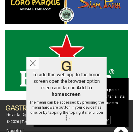
To add this web app to the home
screen open the browser option
Aviso sobre el Uso de cookies:
menu and tap on
Add to
Utilizamos cookies nuestras y de terceros para el
homescreen
.
funcionamiento del digital. Puedes consultar la lista
The menu can be accessed by pressing the
de cookies y como desconectarlas.
Ver nuestra
menu hardware button if your device has
Política de Privacidad y Cookies
one, or by tapping the top right menu icon
Revista Digital de gastronomía
.
Aceptar Cookies
Personalizar
© 2026 | Todos los derechos reservados
Nosotros