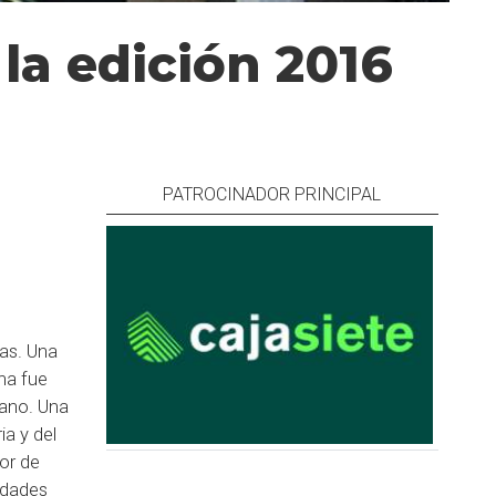
la edición 2016
PATROCINADOR PRINCIPAL
as. Una
na fue
dano. Una
ia y del
or de
idades