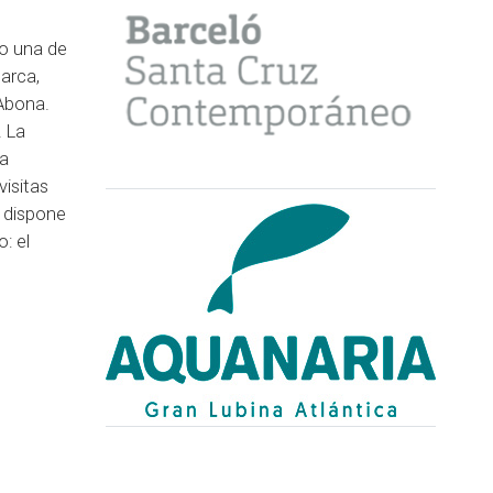
mo una de
arca,
 Abona.
. La
la
visitas
, dispone
: el