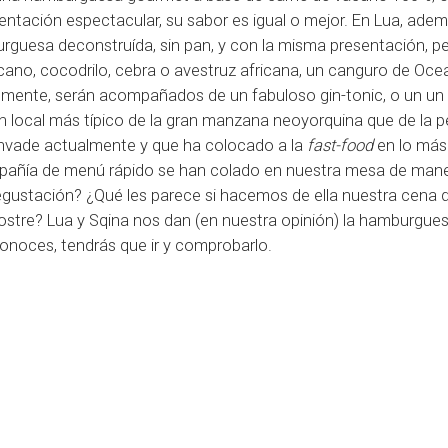
ntación espectacular, su sabor es igual o mejor. En Lua, adem
guesa deconstruída, sin pan, y con la misma presentación, p
no, cocodrilo, cebra o avestruz africana, un canguro de Ocea
 mente, serán acompañados de un fabuloso gin-tonic, o un un
n local más típico de la gran manzana neoyorquina que de la 
 invade actualmente y que ha colocado a la
fast-food
en lo más 
mpañía de menú rápido se han colado en nuestra mesa de man
egustación? ¿Qué les parece si hacemos de ella nuestra cena d
ostre? Lua y Sqina nos dan (en nuestra opinión) la hamburgue
s conoces, tendrás que ir y comprobarlo.