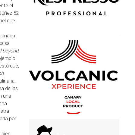
nte el
 Núñez 52
uel que
mpañada
salsa
d beyond
,
ejemplo
está que,
ch
linaria.
na de las
n una
uena
stra
dada por
 bien