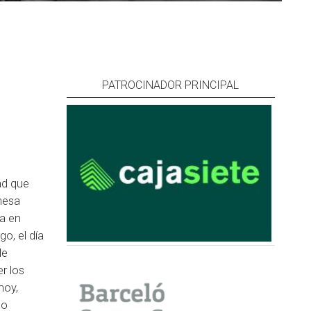
PATROCINADOR PRINCIPAL
ad que
mesa
sa en
o, el día
de
r los
hoy,
 o