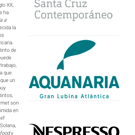
glo XX,
e ha
a a
ecida la
os
ricana.
tinto de
puede
trabajo,
sa que
 que un
muy
tintos,
urmet son
omida en
hef
 Solana,
-food
y