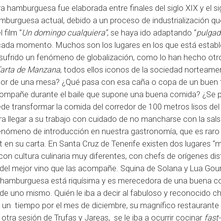
a hamburguesa fue elaborada entre finales del siglo XIX y el si
mburguesa actual, debido a un proceso de industrialización qu
 film “
Un domingo cualquiera”
, se haya ido adaptando “
pulgad
 cada momento. Muchos son los lugares en los que está establ
sufrido un fenómeno de globalización, como lo han hecho otr
arta de Manzana
, todos ellos iconos de la sociedad norteame
dor de una mesa? ¿Qué pasa con esa caña o copa de un buen 
acompañe durante el baile que supone una buena comida? ¿Se 
de transformar la comida del corredor de 100 metros lisos del 
para llegar a su trabajo con cuidado de no mancharse con la sal
fenómeno de introducción en nuestra gastronomía, que es raro
en su carta. En Santa Cruz de Tenerife existen dos lugares “
on cultura culinaria muy diferentes, con chefs de orígenes dis
del mejor vino que las acompañe. Squina de Solana y Lua Go
u hamburguesa está riquísima y es merecedora de una buena c
de uno mismo. Quién le iba a decir al fabuloso y reconocido c
a un tiempo por el mes de diciembre, su magnífico restaurante
otra sesión de Trufas y Jareas, se le iba a ocurrir cocinar
fast