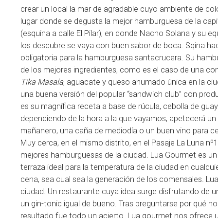
crear un local la mar de agradable cuyo ambiente de colo
lugar donde se degusta la mejor hamburguesa de la capit
(esquina a calle El Pilar), en donde Nacho Solana y su 
los descubre se vaya con buen sabor de boca. Sqina ha
obligatoria para la hamburguesa santacrucera. Su ham
de los mejores ingredientes, como es el caso de una con
Tika Masala
, aguacate y queso ahumado única en la ci
una buena versión del popular “sandwich club” con prod
es su magnífica receta a base de rúcula, cebolla de gu
dependiendo de la hora a la que vayamos, apetecerá un
mañanero, una caña de mediodía o un buen vino para cenar
Muy cerca, en el mismo distrito, en el Pasaje La Luna nº
mejores hamburguesas de la ciudad. Lua Gourmet es un 
terraza ideal para la temperatura de la ciudad en cualq
cena, sea cual sea la generación de los comensales. L
ciudad. Un restaurante cuya idea surge disfrutando de 
un gin-tonic igual de bueno. Tras preguntarse por qué no
resultado fue todo un acierto. Lua gourmet nos ofrec