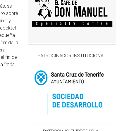
ás, se
ero sobre
nía y
 cocktel
pequeña
“in” de la
era
PATROCINADOR INSTITUCIONAL
el fin de
sa “más