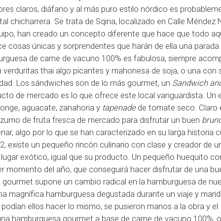
res claros, diáfano y al más puro estilo nórdico es probableme
al chicharrera. Se trata de Sqina, localizado en Calle Méndez
equipo, han creado un concepto diferente que hace que todo aq
ce cosas únicas y sorprendentes que harán de ella una parada
burguesa de carne de vacuno 100% es fabulosa, siempre aco
 verduritas thai algo picantes y mahonesa de soja, o una con 
udad. Los sándwiches son de lo más gourmet, un
Sandwich an
ucto de mercado es lo que ofrece este local vanguardista. Un 
ayonge, aguacate, zanahoria y
tapenade
de tomate seco. Claro 
 zumo de fruta fresca de mercado para disfrutar un buen
brun
, algo por lo que se han caracterizado en su larga historia cu
12, existe un pequeño rincón culinario con clase y creador de u
lugar exótico, igual que su producto. Un pequeño huequito co
uier momento del año, que conseguirá hacer disfrutar de una b
ua gourmet supone un cambio radical en la hamburguesa de nue
una magnífica hamburguesa degustada durante un viaje y mari
 podían ellos hacer lo mismo, se pusieron manos a la obra y el
e una hamburguesa gourmet a base de carne de vacuno 100%, o