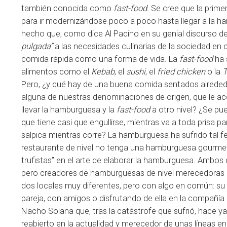
también conocida como
fast-food.
Se cree que la primer
para ir modernizándose poco a poco hasta llegar a la ha
hecho que, como dice Al Pacino en su genial discurso del
pulgada”
a las necesidades culinarias de la sociedad en
comida rápida como una forma de vida. La
fast-food
ha 
alimentos como el
Kebab
, el
sushi
, el
fried chicken
o la
T
Pero, ¿y qué hay de una buena comida sentados alrede
alguna de nuestras denominaciones de origen, que le 
llevar la hamburguesa y la
fast-food
a otro nivel? ¿Se pue
que tiene casi que engullirse, mientras va a toda prisa 
salpica mientras corre? La hamburguesa ha sufrido tal 
restaurante de nivel no tenga una hamburguesa gourmet 
trufistas” en el arte de elaborar la hamburguesa. Ambos c
pero creadores de hamburguesas de nivel merecedoras 
dos locales muy diferentes, pero con algo en común: s
pareja, con amigos o disfrutando de ella en la compañía 
Nacho Solana que, tras la catástrofe que sufrió, hace y
reabierto en la actualidad y merecedor de unas líneas en 