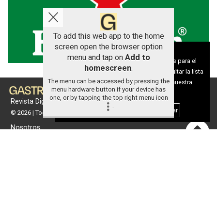
To add this web app to the home
screen open the browser option
Aviso sobre el Uso de cookies:
menu and tap on
Add to
Utilizamos cookies nuestras y de terceros para el
homescreen
.
funcionamiento del digital. Puedes consultar la lista
The menu can be accessed by pressing the
de cookies y como desconectarlas.
Ver nuestra
menu hardware button if your device has
Política de Privacidad y Cookies
one, or by tapping the top right menu icon
Revista Digital de gastronomía
.
Aceptar Cookies
Personalizar
© 2026 | Todos los derechos reservados
Nosotros
Contacto
Términos de uso
Protección de datos
Política de cookies
Portada
Actualidad
Gastronomía
Universo 'GastroCanalla'