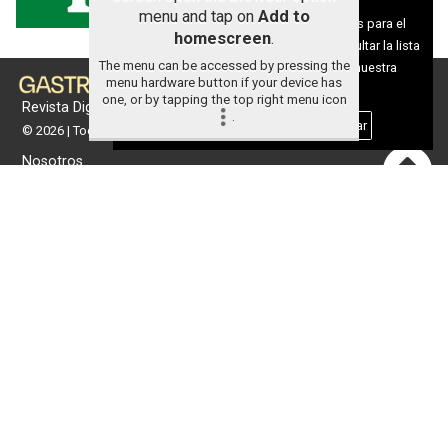
Aviso sobre el Uso de cookies:
menu and tap on
Add to
Utilizamos cookies nuestras y de terceros para el
homescreen
.
funcionamiento del digital. Puedes consultar la lista
The menu can be accessed by pressing the
de cookies y como desconectarlas.
Ver nuestra
menu hardware button if your device has
Política de Privacidad y Cookies
one, or by tapping the top right menu icon
Revista Digital de gastronomía
.
Aceptar Cookies
Personalizar
© 2026 | Todos los derechos reservados
Nosotros
Contacto
Términos de uso
Protección de datos
Política de cookies
Portada
Actualidad
Gastronomía
Universo 'GastroCanalla'
Aula de Cocina
Hemeroteca
Temas de
Nosotros
actualidad
Publicidad