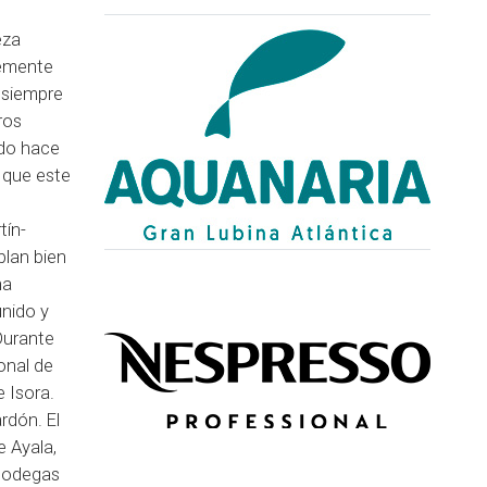
eza
temente
 siempre
ros
ado hace
 que este
tín-
blan bien
ha
unido y
Durante
onal de
 Isora.
rdón. El
e Ayala,
 bodegas