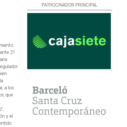
PATROCINADOR PRINCIPAL
imiento
rante 21
aria
Regulador
bién
la
, a los
or, que
”,
ón y el
entido