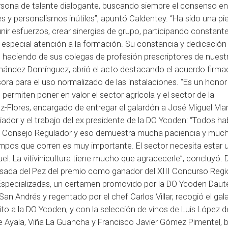
ersona de talante dialogante, buscando siempre el consenso en
s y personalismos inútiles”, apuntó Caldentey. “Ha sido una pi
ir esfuerzos, crear sinergias de grupo, participando constan
especial atención a la formación. Su constancia y dedicación
 haciendo de sus colegas de profesión prescriptores de nuest
ernández Domínguez, abrió el acto destacando el acuerdo firm
ora para el uso normalizado de las instalaciones. “Es un honor
permiten poner en valor el sector agrícola y el sector de la
 Díaz-Flores, encargado de entregar el galardón a José Miguel Mar
iador y el trabajo del ex presidente de la DO Ycoden: “Todos ha
un Consejo Regulador y eso demuestra mucha paciencia y muc
empos que corren es muy importante. El sector necesita estar 
. La vitivinicultura tiene mucho que agradecerle”, concluyó. 
 Posada del Pez del premio como ganador del XIII Concurso Regi
 Especializadas, un certamen promovido por la DO Ycoden Daute
an Andrés y regentado por el chef Carlos Villar, recogió el gala
ito a la DO Ycoden, y con la selección de vinos de Luis López d
 de Ayala, Viña La Guancha y Francisco Javier Gómez Pimentel,