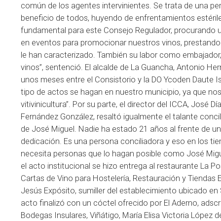
común de los agentes intervinientes. Se trata de una p
beneficio de todos, huyendo de enfrentamientos estérile
fundamental para este Consejo Regulador, procurando un
en eventos para promocionar nuestros vinos, prestando 
le han caracterizado. También su labor como embajador,
vinos”, sentenció. El alcalde de La Guancha, Antonio H
unos meses entre el Consistorio y la DO Ycoden Daute Is
tipo de actos se hagan en nuestro municipio, ya que nos 
vitivinicultura”. Por su parte, el director del ICCA, José
Fernández González, resaltó igualmente el talante concil
de José Miguel. Nadie ha estado 21 años al frente de 
dedicación. Es una persona conciliadora y eso en los ti
necesita personas que lo hagan posible como José Miguel
el acto institucional se hizo entrega al restaurante La
Cartas de Vino para Hostelería, Restauración y Tiendas
Jesús Expósito, sumiller del establecimiento ubicado en S
acto finalizó con un cóctel ofrecido por El Aderno, adscr
Bodegas Insulares, Viñátigo, María Elisa Victoria López