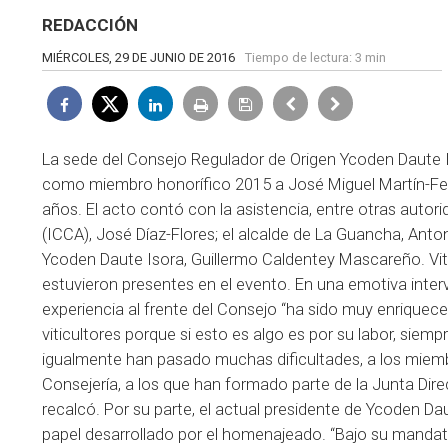
REDACCIÓN
MIÉRCOLES, 29 DE JUNIO DE 2016
Tiempo de lectura:
3 min
La sede del Consejo Regulador de Origen Ycoden Daute I
como miembro honorífico 2015 a José Miguel Martín-Fer
años. El acto contó con la asistencia, entre otras autori
(ICCA), José Díaz-Flores; el alcalde de La Guancha, Ant
Ycoden Daute Isora, Guillermo Caldentey Mascareño. Viti
estuvieron presentes en el evento. En una emotiva inte
experiencia al frente del Consejo “ha sido muy enriqueced
viticultores porque si esto es algo es por su labor, si
igualmente han pasado muchas dificultades, a los miembr
Consejería, a los que han formado parte de la Junta Direc
recalcó. Por su parte, el actual presidente de Ycoden Da
papel desarrollado por el homenajeado. “Bajo su mandato,