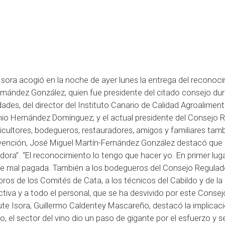
sora acogió en la noche de ayer lunes la entrega del reconoc
nández González, quien fue presidente del citado consejo du
dades, del director del Instituto Canario de Calidad Agroaliment
onio Hernández Domínguez; y el actual presidente del Consejo 
cultores, bodegueros, restauradores, amigos y familiares tam
rvención, José Miguel Martín-Fernández González destacó que 
ora”. “El reconocimiento lo tengo que hacer yo. En primer lugar
empre mal pagada. También a los bodegueros del Consejo Regulad
os de los Comités de Cata, a los técnicos del Cabildo y de la
tiva y a todo el personal, que se ha desvivido por este Consejo
ute Isora, Guillermo Caldentey Mascareño, destacó la implicaci
 el sector del vino dio un paso de gigante por el esfuerzo y s