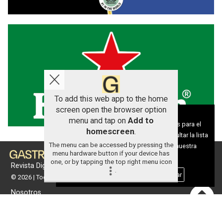
To add this web app to the home
screen open the browser option
Aviso sobre el Uso de cookies:
menu and tap on
Add to
Utilizamos cookies nuestras y de terceros para el
homescreen
.
funcionamiento del digital. Puedes consultar la lista
The menu can be accessed by pressing the
de cookies y como desconectarlas.
Ver nuestra
menu hardware button if your device has
Política de Privacidad y Cookies
one, or by tapping the top right menu icon
Revista Digital de gastronomía
.
Aceptar Cookies
Personalizar
© 2026 | Todos los derechos reservados
Nosotros
Contacto
Términos de uso