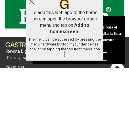
To add this web app to the home
screen open the browser option
Aviso sobre el Uso de cookies:
menu and tap on
Add to
Utilizamos cookies nuestras y de terceros para el
homescreen
.
funcionamiento del digital. Puedes consultar la lista
The menu can be accessed by pressing the
de cookies y como desconectarlas.
Ver nuestra
menu hardware button if your device has
Política de Privacidad y Cookies
one, or by tapping the top right menu icon
Revista Digital de gastronomía
.
Aceptar Cookies
Personalizar
© 2026 | Todos los derechos reservados
Nosotros
Contacto
Términos de uso
Protección de datos
Política de cookies
Portada
Actualidad
Gastronomía
Universo 'GastroCanalla'
Aula de Cocina
Hemeroteca