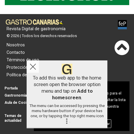
Revista Digital de gastronomía
© 2026 | Todos los derechos reservados
Nosotros
Contacto
Términos de uso
Protección de datos
Política de cookies
To add this web app to the home
screen open the browser option
Aviso sobre el Uso de cookies:
Portada
Actualidad
menu and tap on
Add to
Utilizamos cookies nuestras y de terceros para el
Gastronomía
Universo 'GastroCanalla'
homescreen
.
funcionamiento del digital. Puedes consultar la lista
Aula de Cocina
Hemeroteca
The menu can be accessed by pressing the
de cookies y como desconectarlas.
Ver nuestra
menu hardware button if your device has
Política de Privacidad y Cookies
one, or by tapping the top right menu icon
Temas de
Nosotros
actualidad
.
Publicidad
Aceptar Cookies
Personalizar