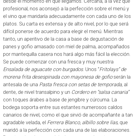
desde el momento en que llegamos. Cercana, a la vez que
profesional, nos aconsejó a la perfección sobre el menú y
el vino que maridaría adecuadamente con cada uno de los
platos. Su carta es extensa y de alto nivel, por lo que será
difícil ponerse de acuerdo para elegir el menú. Mientras
tanto, un aperitivo de la casa a base de degustación de
panes y gofio amasado con miel de palma, acompañados
por mantequilla casera nos hará algo más fácil la elección.
Se puede comenzar con una fresca y muy nuestra
Ensalada de aguacate con burgados
. Unos “
Fritolays” de
morena frita desespinada con mayonesa de gofio
serán la
antesala de una
Pasta fresca con setas de temporada,
al
dente, de nivel transalpino y un
Cordero en “salsa canaria”
con toques árabes a base de jengibre y cúrcuma. La
bodega soporta entre sus estantes numerosos caldos
canarios de nivel, como el que sirvió de acompañante a tan
agradable velada, el
Ferrera Blanco, albillo sobre lías
, que
maridó a la perfección con cada una de las elaboraciones.