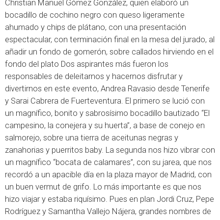
Christian Manuel Gómez González, quien elaboró un
bocadillo de cochino negro con queso ligeramente
ahumado y chips de plátano, con una presentación
espectacular, con terminación final en la mesa del jurado, al
añadir un fondo de gomerón, sobre callados hirviendo en el
fondo del plato Dos aspirantes más fueron los
responsables de deleitarnos y hacernos disfrutar y
divertirnos en este evento, Andrea Ravasio desde Tenerife
y Sarai Cabrera de Fuerteventura. El primero se lució con
un magnífico, bonito y sabrosísimo bocadillo bautizado “El
campesino, la conejera y su huerta”, a base de conejo en
salmorejo, sobre una tierra de aceitunas negras y
zanahorias y puerritos baby. La segunda nos hizo vibrar con
un magnífico “bocata de calamares”, con su jarea, que nos
recordó a un apacible día en la plaza mayor de Madrid, con
un buen vermut de grifo. Lo más importante es que nos
hizo viajar y estaba riquísimo. Pues en plan Jordi Cruz, Pepe
Rodríguez y Samantha Vallejo Nájera, grandes nombres de