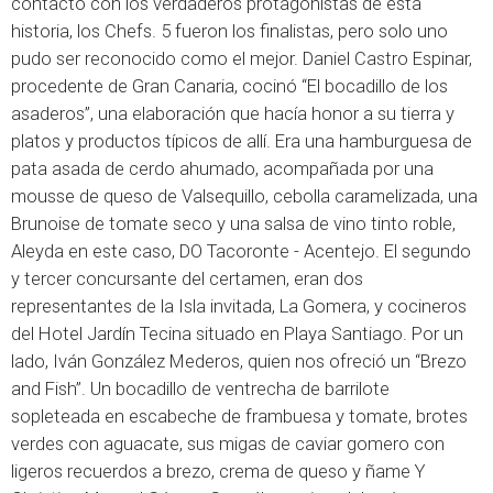
contacto con los verdaderos protagonistas de esta
historia, los Chefs. 5 fueron los finalistas, pero solo uno
pudo ser reconocido como el mejor. Daniel Castro Espinar,
procedente de Gran Canaria, cocinó “El bocadillo de los
asaderos”, una elaboración que hacía honor a su tierra y
platos y productos típicos de allí. Era una hamburguesa de
pata asada de cerdo ahumado, acompañada por una
mousse de queso de Valsequillo, cebolla caramelizada, una
Brunoise de tomate seco y una salsa de vino tinto roble,
Aleyda en este caso, DO Tacoronte - Acentejo. El segundo
y tercer concursante del certamen, eran dos
representantes de la Isla invitada, La Gomera, y cocineros
del Hotel Jardín Tecina situado en Playa Santiago. Por un
lado, Iván González Mederos, quien nos ofreció un “Brezo
and Fish”. Un bocadillo de ventrecha de barrilote
sopleteada en escabeche de frambuesa y tomate, brotes
verdes con aguacate, sus migas de caviar gomero con
ligeros recuerdos a brezo, crema de queso y ñame Y