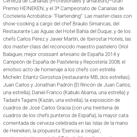
Cerveza de Canarias (Profesionales y amateurs)–Gran
Premio HEINEKEN; y el 3ª Campeonato de Canarias de
Coctelería Acrobática- “Flairtending”. Las master-class con
show-cooking a cargo del chef Braulio Simancas, del
Restaurante Las Aguas del Hotel Bahía del Duque; y de los
chefs Carlos Pérez y Javier Martín, de Iberostar Hotels; las
dos master-class del reconocido maestro pastelero Oriol
Balaguer, mejor croissant artesano de España 2014 y
Campeón de España de Pastelería y Repostería 2008; el
emotivo acto de homenaje a los chefs con estrella
Michelin: Erlantz Gorostiza (restaurante MB, dos estrellas);
Juan Carlos y Jonathan Padrón (El Rincón de Juan Carlos,
una estrella); Daniel Franco (Kabuki Abama, una estrella) y
Tadashi Tagami (Kazán, una estrella); la exposición de
cuadros de José Carlos Gracia (con una treintena de
cuadros de los chefs punteros de España); la mayor cata
comentada de cerveza celebrada en las Islas de la mano
de Heineken, la propuesta ‘Esencia a ciegas’,