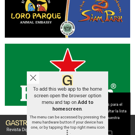
To add this web app to the home
screen open the browser option
Aviso sobre el Uso de cookies:
menu and tap on
Add to
Utilizamos cookies nuestras y de terceros para el
homescreen
.
funcionamiento del digital. Puedes consultar la lista
The menu can be accessed by pressing the
de cookies y como desconectarlas.
Ver nuestra
menu hardware button if your device has
Política de Privacidad y Cookies
one, or by tapping the top right menu icon
Revista Digital de gastronomía
.