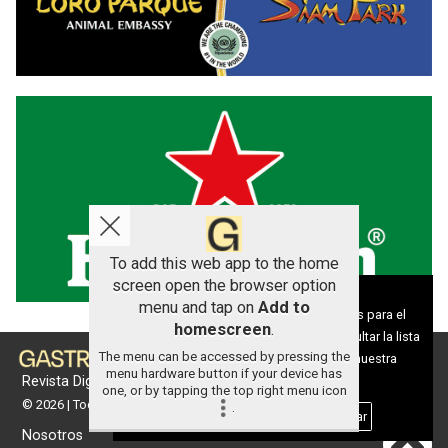
To add this web app to the home
screen open the browser option
Aviso sobre el Uso de cookies:
menu and tap on
Add to
Utilizamos cookies nuestras y de terceros para el
homescreen
.
funcionamiento del digital. Puedes consultar la lista
The menu can be accessed by pressing the
de cookies y como desconectarlas.
Ver nuestra
menu hardware button if your device has
Revista Digital de gastronomía
Política de Privacidad y Cookies
one, or by tapping the top right menu icon
© 2026 | Todos los derechos reservados
.
Aceptar Cookies
Personalizar
Nosotros